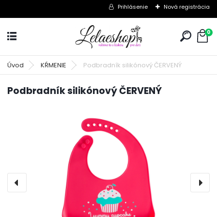
Prihlásenie
Nová registrácia
0
Úvod
KŔMENIE
Podbradník silikónový ČERVENÝ
Podbradník silikónový ČERVENÝ