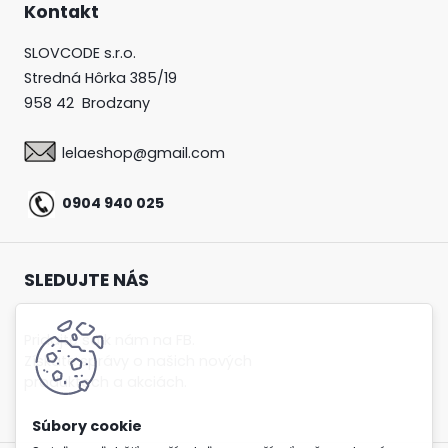
Kontakt
SLOVCODE s.r.o.
Stredná Hôrka 385/19
958 42 Brodzany
lelaeshop@gmail.com
0
904 940 025
SLEDUJTE NÁS
Pridajte sa k nám na FB.
Získate správy o našich nových
produktoch a akciách.