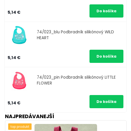
5,14 €
74/023_blu
Podbradník silikónový WILD
HEART
5,14 €
74/023_pin
Podbradník silikónový LITTLE
FLOWER
5,14 €
NAJPREDÁVANEJŠÍ
top produkt