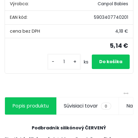
Výrobca:
Canpol Babies
EAN kód:
5903407740201
4,18 €
5,14 €
-
+
ks
Popis produktu
Súvisiaci tovar
Na s
0
Podbradník silikónový ČERVENÝ