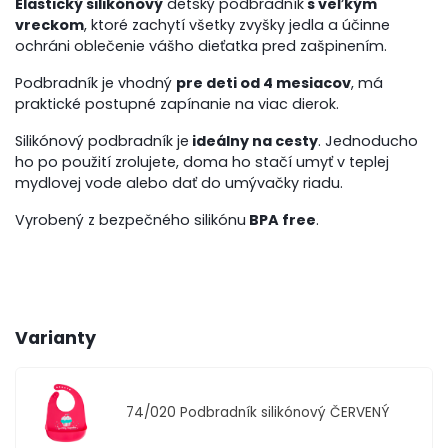
Elastický silikónový
detský podbradník
s veľkým
vreckom
, ktoré zachytí všetky zvyšky jedla a účinne
ochráni oblečenie vášho dieťatka pred zašpinením.
Podbradník je vhodný
pre deti od 4 mesiacov
, má
praktické postupné zapínanie na viac dierok.
Silikónový podbradník je
ideálny na cesty
. Jednoducho
ho po použití zrolujete, doma ho stačí umyť v teplej
mydlovej vode alebo dať do umývačky riadu.
Vyrobený z bezpečného silikónu
BPA free
.
Varianty
74/020
Podbradník silikónový ČERVENÝ