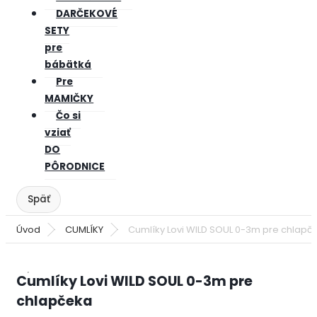
DARČEKOVÉ
SETY
pre
bábätká
Pre
MAMIČKY
Čo si
vziať
DO
PÔRODNICE
Úvod
CUMLÍKY
Cumlíky Lovi WILD SOUL 0-3m pre chlapč
Cumlíky Lovi WILD SOUL 0-3m pre
chlapčeka