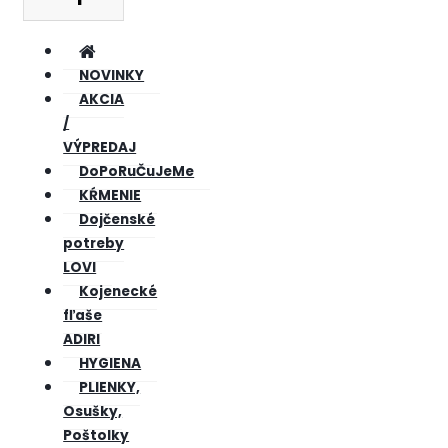
NOVINKY
AKCIA
/
VÝPREDAJ
DoPoRuČuJeMe
KŔMENIE
Dojčenské
potreby
LOVI
Kojenecké
fľaše
ADIRI
HYGIENA
PLIENKY,
Osušky,
Poštolky