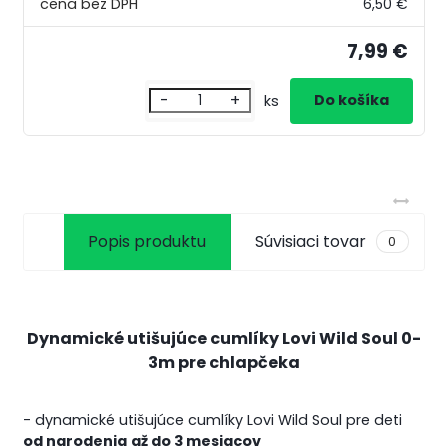
6,50 €
7,99 €
-
+
ks
Popis produktu
Súvisiaci tovar
0
Dynamické utišujúce cumlíky Lovi Wild Soul 0-
3m pre chlapčeka
- dynamické utišujúce cumlíky Lovi Wild Soul pre deti
od narodenia
až do 3 mesiacov