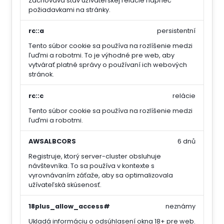
Zachováva stav užívateľskej relácie naprieč
požiadavkami na stránky.
rc::a
persistentní
Tento súbor cookie sa používa na rozlíšenie medzi
ľuďmi a robotmi. To je výhodné pre web, aby
vytvárať platné správy o používaní ich webových
stránok.
rc::c
relácie
Tento súbor cookie sa používa na rozlíšenie medzi
ľuďmi a robotmi.
AWSALBCORS
6 dnů
Registruje, ktorý server-cluster obsluhuje
návštevníka. To sa používa v kontexte s
vyrovnávaním záťaže, aby sa optimalizovala
užívateľská skúsenosť.
18plus_allow_access#
neznámy
Ukladá informáciu o odsúhlasení okna 18+ pre web.