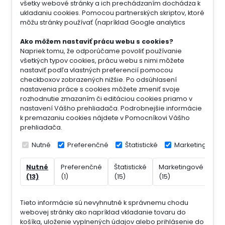
všetky webové stránky a ich prechádzaním dochádza k
ukladaniu cookies. Pomocou partnerských skriptov, ktoré
môžu stránky používať (napríklad Google analytics
Ako môžem nastaviť prácu webu s cookies?
Napriek tomu, že odporúčame povoliť používanie
všetkých typov cookies, prácu webu s nimi môžete
nastaviť podľa vlastných preferencií pomocou
checkboxov zobrazených nižšie. Po odsúhlasení
nastavenia práce s cookies môžete zmeniť svoje
rozhodnutie zmazaním či editáciou cookies priamo v
nastavení Vášho prehliadača. Podrobnejšie informácie
k premazaniu cookies nájdete v Pomocníkovi Vášho
prehliadača.
Nutné
Preferenčné
Štatistické
Marketingové
Nutné
Preferenčné
Štatistické
Marketingové
Ne
(13)
(1)
(15)
(15)
(7)
Tieto informácie sú nevyhnutné k správnemu chodu
webovej stránky ako napríklad vkladanie tovaru do
košíka, uloženie vyplnených údajov alebo prihlásenie do