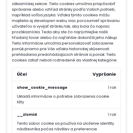
zákazníckej sekcie.
Tieto cookies umožnia prispôsobiť
správanie alebo vzhľad stránky podľa Vašich potrieb,
napríklad voľba jazyka.
Vďaka týmto cookies môžu
majitelia aj developeri webu viac porozumieť správaniu
užívateľov a vyvijať stránku tak, aby bola čo najviac
prozákaznícka. Teda aby ste čo najrýchlejšie našli
hľadaný tovar alebo čo najľahšie dokončili jeho nákup.
Tieto informácie umožnia personalizovať zobrazenie
ponúk priamo pre Vás vďaka historickej skúsenosti
prehliadania predchádzajúcich stránok a ponúk.
Tieto
cookies zatiaľ neboli roztriedené do vlastnej kategórie.
Účel
Vypršanie
show_cookie_message
1 rok
Ukladá informácie o potrebe zobrazenia cookie
lišty
__zlcmid
1 rok
Tento súbor cookie sa používa na uloženie identity
návštevníka počas návštev a preferencie