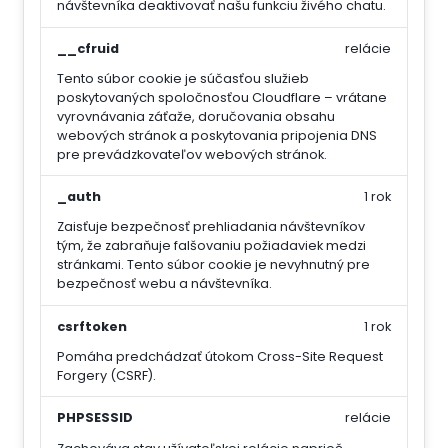
návštevníka deaktivovať našu funkciu živého chatu.
__cfruid
relácie
Tento súbor cookie je súčasťou služieb
poskytovaných spoločnosťou Cloudflare – vrátane
vyrovnávania záťaže, doručovania obsahu
webových stránok a poskytovania pripojenia DNS
pre prevádzkovateľov webových stránok.
_auth
1 rok
Zaisťuje bezpečnosť prehliadania návštevníkov
tým, že zabraňuje falšovaniu požiadaviek medzi
stránkami. Tento súbor cookie je nevyhnutný pre
bezpečnosť webu a návštevníka.
csrftoken
1 rok
Pomáha predchádzať útokom Cross-Site Request
Forgery (CSRF).
PHPSESSID
relácie