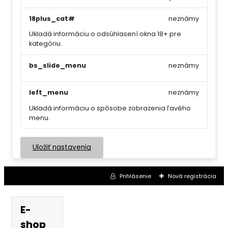
18plus_cat#
neznámy
Ukladá informáciu o odsúhlasení okna 18+ pre
kategóriu.
bs_slide_menu
neznámy
left_menu
neznámy
Ukladá informáciu o spôsobe zobrazenia ľavého
menu.
Uložiť nastavenia
Prihlásenie
Nová registrácia
E-
shop