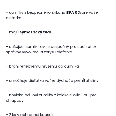
- cumlíky z bezpečného silikónu
BPA 0%
pre vaše
dieťatko
- majú
symetrický tvar
- utišujúci cumlík Lovi je bezpečný pre sací reflex,
správny vývoj reči a zhryzu dieťatka
- bráni reflexnému hryzeniu do cumlíka
- umožňuje dieťatku voľne dýchať a prehĺtať sliny
- novinka od Lovi cumlíky z kolekcie Wild Soul pre
chlapcov
- 2 ks v ochrannej kapsule