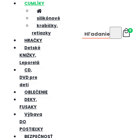
CUMLÍKY
silikónové
krabičky,
0
retiazky
Hľadanie
HRAČKY
Detské
KNIŽKY,
Leporelá
CD,
DVD pre
deti
OBLEČENIE
DEKY,
FUSAKY
Výbava
DO
POSTIEĽKY
BEZPEČNOSŤ